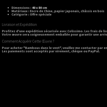
Dimensions :
40 x 80 cm
Matériaux :
Encre de Chine, papier japonais, châssis en bois
Catégorie :
Offre spéciale
Livraison et Expédition
Profitez d'une expédition sécurisée avec Colissimo. Les frais de liv
Votre œuvre sera soigneusement emballée pour garantir une arrivé
Comment Acquérir Cette Œuvre ?
Pour acheter "Bambous dans le vent", veuillez me contacter par e
Les paiements sont acceptés par virement, chèque ou PayPal.