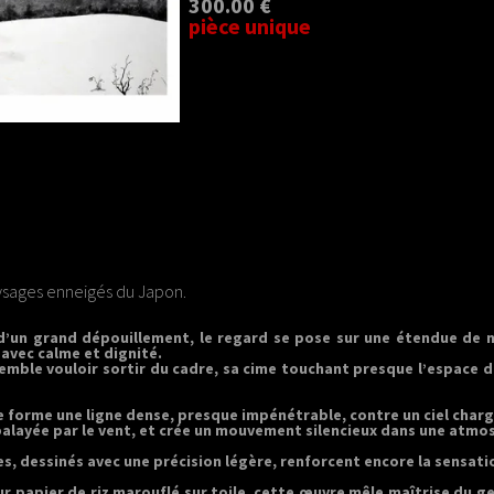
300.00 €
pièce unique
ysages enneigés du Japon.
 d’un grand dépouillement, le regard se pose sur une étendue de
avec calme et dignité.
semble vouloir sortir du cadre, sa cime touchant presque l’espace
e forme une ligne dense, presque impénétrable, contre un ciel charg
balayée par le vent, et crée un mouvement silencieux dans une atmo
es, dessinés avec une précision légère, renforcent encore la sensat
sur papier de riz marouflé sur toile, cette œuvre mêle maîtrise du 