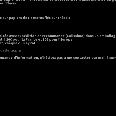
es d’hiver.
e sur papiers de riz marouflés sur châssis
curisée avec expédition en recommandé (Colissimo) dans un emballa
nt à 20€ pour la France et 30€ pour l'Europe.
t, chèque ou PayPal
 cette œuvre
emande d'information, n'hésitez pas à me contacter par mail à
enc