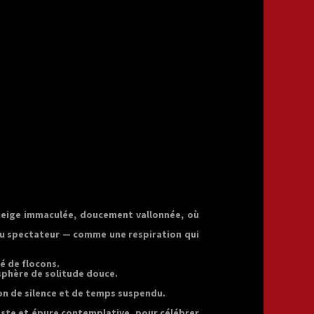
 neige immaculée, doucement vallonnée, où
 du spectateur — comme une respiration qui
é de flocons.
sphère de solitude douce.
ion de silence et de temps suspendu.
geste et épure contemplative, pour célébrer