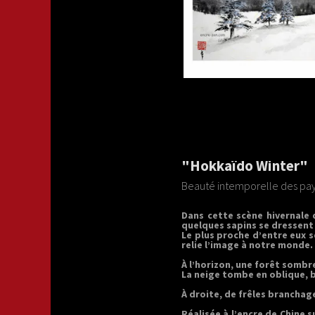
"Hokkaïdo Winter"
Beauté intemporelle des pa
Dans cette scène hivernale
quelques sapins se dressent 
Le plus proche d’entre eux 
relie l’image à notre monde.
À l’horizon, une forêt sombr
La neige tombe en oblique, 
À droite, de frêles branchag
Réalisée à l’encre de Chine 