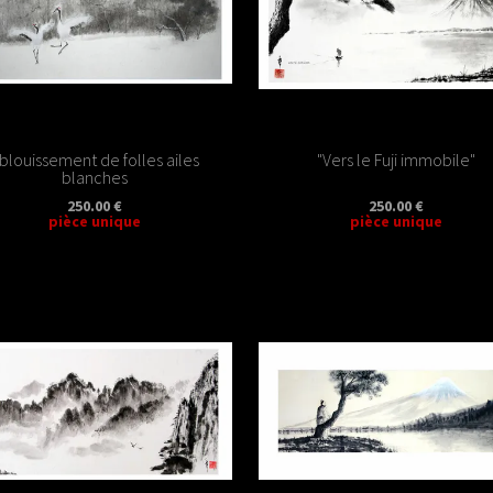
blouissement de folles ailes
"Vers le Fuji immobile"
blanches
250.00 €
250.00 €
pièce unique
pièce unique