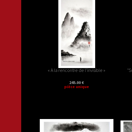
« À la rencontre de l’invisible »
"S
245.00 €
pièce unique