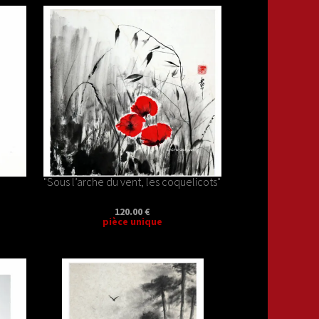
"Sous l’arche du vent, les coquelicots"
120.00 €
pièce unique