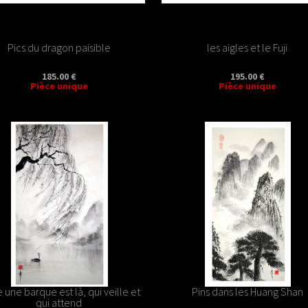
Pics du dragon paisible
les aigles et le Fuji
185.00 €
195.00 €
Pièce unique
Pièce unique
 une barque est là, qui veille et
Pins dans les Huang Shan
qui attend