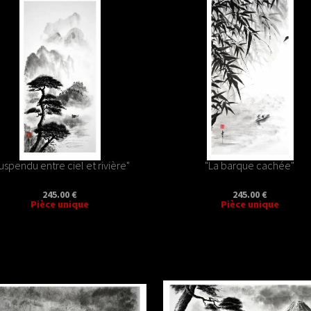
uspendu entre ciel et rivière"
"La barque cachée"
245.00 €
245.00 €
Pièce unique
Pièce unique