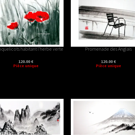
oquelicots habitant l'herbe verte
Promenade des Anglais
120.00 €
120.00 €
Pièce unique
Pièce unique