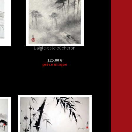
L'aigle et le bûcheron
125.00 €
pièce unique