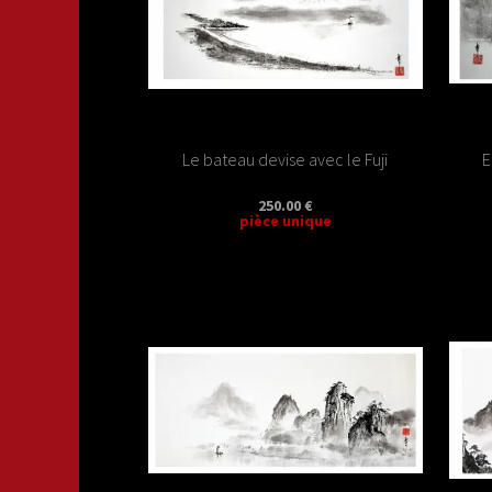
Le bateau devise avec le Fuji
E
250.00 €
pièce unique