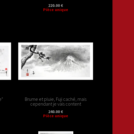
220.00 €
Pièce unique
e"
Brume et pluie, Fuji caché, mais
cependant je vais content
240.00 €
Pièce unique