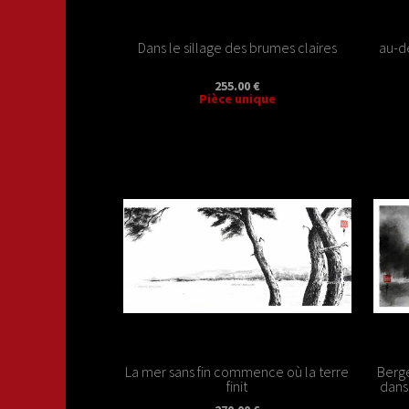
Dans le sillage des brumes claires
au-d
255.00 €
Pièce unique
La mer sans fin commence où la terre
Berge
finit
dans