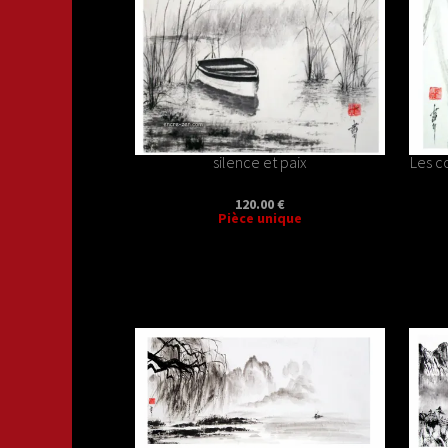
silence et paix
Les c
120.00 €
Pièce unique