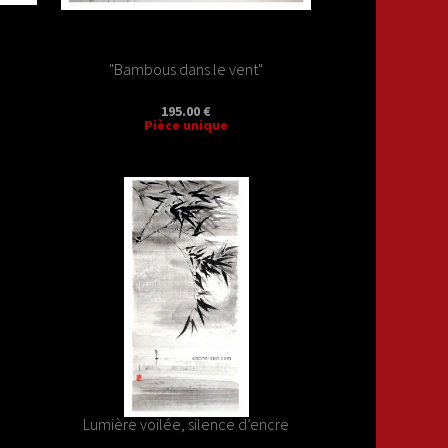
"Bambous dans le vent"
195.00 €
Pièce unique
Lumière voilée, silence d’encre