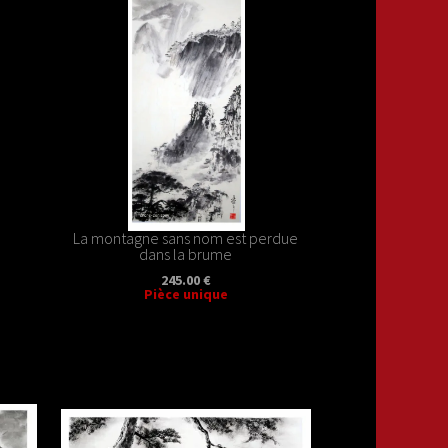
La montagne sans nom est perdue
dans la brume
245.00 €
Pièce unique