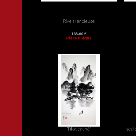
Rive silencieuse
185.00 €
Pièce unique
"l'îlot caché"
seule