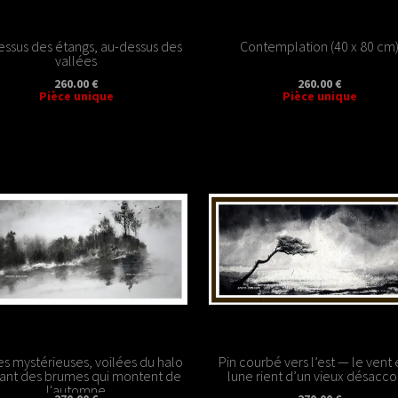
essus des étangs, au-dessus des
Contemplation (40 x 80 cm
vallées
260.00 €
260.00 €
Pièce unique
Pièce unique
s mystérieuses, voilées du halo
Pin courbé vers l’est — le vent 
ant des brumes qui montent de
lune rient d’un vieux désacco
l'automne