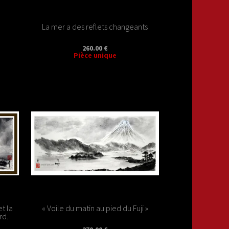
)
La mer a des reflets changeants
260.00 €
Pièce unique
et la
« Voile du matin au pied du Fuji »
rd.