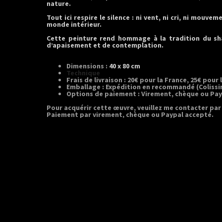
nature.
Tout ici respire le silence : ni vent, ni cri, ni mouv
monde intérieur.
Cette peinture rend hommage à la tradition du s
d’apaisement et de contemplation.
Dimensions :
40 x 80 cm
Technique
: Encre de chine sur papier de riz ma
Frais de livraison :
20€ pour la France, 25€ pour 
Emballage :
Expédition en recommandé (Colissi
Options de paiement :
Virement, chèque ou Pay
Pour acquérir cette œuvre, veuillez me contacter pa
Paiement par virement, chèque ou Paypal accepté.