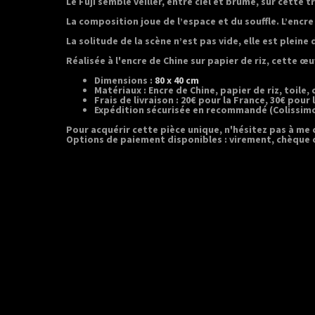
Le Fuji semble veiller, entre ciel et brume, sur cette
La composition joue de l’espace et du souffle. L’enc
La solitude de la scène n’est pas vide, elle est plei
Réalisée à l'encre de Chine sur papier de riz, cette œu
Dimensions :
80 x 40 cm
Matériaux :
Encre de Chine, papier de riz, toile, 
Frais de livraison : 20€ pour la France, 30€ pour
Expédition sécurisée en recommandé (Colissim
Pour acquérir cette pièce unique, n'hésitez pas à me
Options de paiement disponibles : virement, chèque 