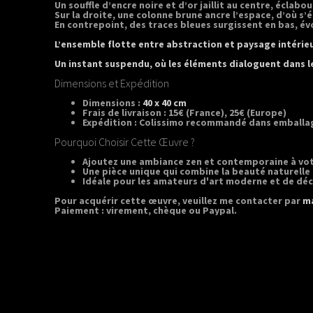
Un souffle d’encre noire et d’or jaillit au centre, éclabo
Sur la droite, une colonne brune ancre l’espace, d’où s’é
En contrepoint, des traces bleues surgissent en bas, év
L’ensemble flotte entre abstraction et paysage intérieur
Un instant suspendu, où les éléments dialoguent dans le
Dimensions et Expédition
Dimensions :
40 x 40 cm
Frais de livraison :
15€ (France), 25€ (Europe)
Expédition :
Colissimo recommandé dans emballag
Pourquoi Choisir Cette Œuvre ?
Ajoutez une ambiance zen et contemporaine à votr
Une pièce unique qui combine la beauté naturelle 
Idéale pour les amateurs d'art moderne et de déc
Pour acquérir cette œuvre, veuillez me contacter par
ma
Paiement :
virement, chèque ou Paypal.