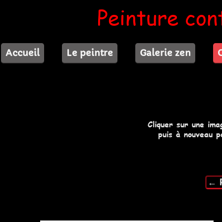
Peinture con
Accueil
Le peintre
Galerie zen
Cliquer sur une ima
puis à nouveau p
← R