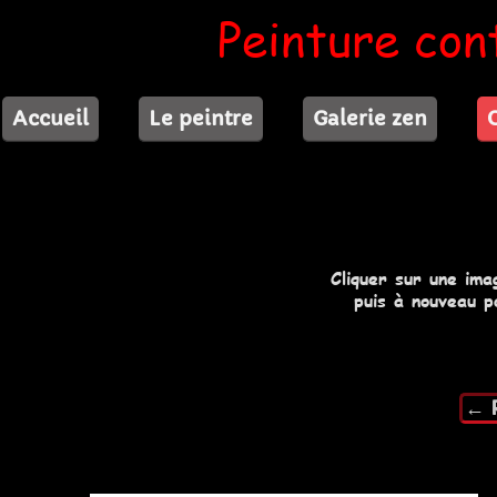
Peinture con
Accueil
Le peintre
Galerie zen
Cliquer sur une ima
puis à nouveau p
← R