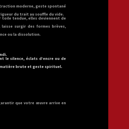
bstraction moderne, geste spontané
igueur du trait au souffle du vide.
r toile tendue, elles deviennent de
 laisse surgir des formes brèves,
ance ou la dissolution.
ndi.
t le silence, éclats d’encre ou de
matière brute et geste spirituel.
arantir que votre œuvre arrive en