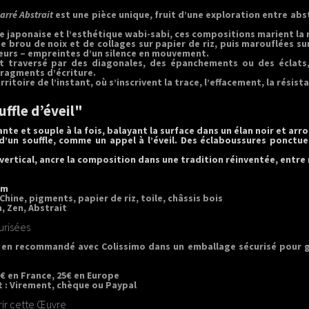
arré Abstrait
est une pièce unique, fruit d’une exploration entre a
ie japonaise et l’esthétique wabi-sabi, ces compositions marient la r
de brou de noix et de collages sur papier de riz, puis marouflées su
ieurs – empreintes d’un silence en mouvement.
nt traversé par des diagonales, des épanchements ou des éclats,
ragments d’écriture.
ritoire de l’instant, où s’inscrivent la trace, l’effacement, la résist
uffle d’éveil"
ante et souple à la fois, balayant la surface dans un élan noir et arro
d’un souffle, comme un appel à l’éveil. Des éclaboussures ponctuen
 vertical, ancre la composition dans une tradition réinventée, entre 
cm
Chine, pigments, papier de riz, toile, châssis bois
 Zen, Abstrait
urisées
 en recommandé avec Colissimo dans un emballage sécurisé pour g
€ en France, 25€ en Europe
 :
Virement, chèque ou Paypal
ir cette Œuvre