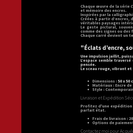
Chaque œuvre de la série
C
et mémoire des encres.
Inspirées par la calligraph
Créées à partir d’encres, 
véritables paysages intér
Le geste pictural, souve
comme des signes ou des f
Chaque carré devient un ter
"Éclats d’encre, so
Une impulsion jaillit, puiss
L’espace semble traversé 
pensée.
Le sceau rouge, vibrant et
Dimensions :
50 x 50 
Matériaux :
Encre de 
Style :
Contemporain,
Livraison et Expédition Séc
Profitez d'une expédition
parfait état.
Frais de livraison :
20
Options de paiement
Contactez moi pour Acquér