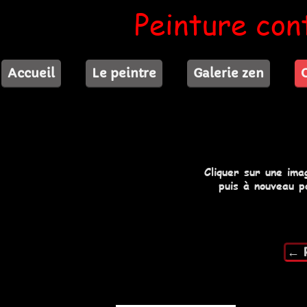
Peinture con
Accueil
Le peintre
Galerie zen
Cliquer sur une ima
puis à nouveau p
← R