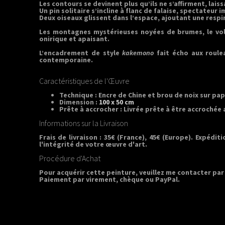
Les contours se devinent plus qu’ils ne s’affirment, laiss
Un pin solitaire s’incline à flanc de falaise, spectate
Deux oiseaux glissent dans l’espace, ajoutant une respira
Les montagnes mystérieuses noyées de brumes, le vol g
onirique et apaisant.
L’encadrement de style
kakemono
fait écho aux roule
contemporaine.
Caractéristiques de l'Œuvre
Technique :
Encre de Chine et brou de noix sur papi
Dimension :
100 x 50 cm
Prête à accrocher :
Livrée prête à être accrochée a
Informations sur la Livraison
Frais de livraison : 35€ (France), 45€ (Europe). Expéd
l'intégrité de votre œuvre d'art.
Procédure d'Achat
Pour acquérir cette peinture, veuillez me contacter par
Paiement par virement, chèque ou PayPal.