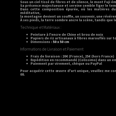
Sous un ciel tissé de fibres et de silence, le mont Fuji
Sa présence majestueuse et sereine semble figer le tem
Dans cette composition épurée, où les matières d
méditative,
la montagne devient un souffle, un souvenir, une révéren
À ses pieds, la terre sombre ancre la scène, tandis que
Technique et Matériaux :
Peinture à l'encre de Chine et brou de noix
Papiers de riz artisanaux à fibres marouflés sur t
Dimensions :
50 x 50 cm
Informations de Livraison et Paiement
Frais de livraison : 20€ (France), 25€ (hors France)
Expédition en recommandé (Colissimo) dans un em
Paiement par virement, chèque ou PayPal
Pour acquérir cette œuvre d'art unique, veuillez me co
08.