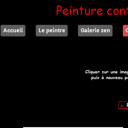
Peinture con
Accueil
Le peintre
Galerie zen
Cliquer sur une ima
puis à nouveau p
← R